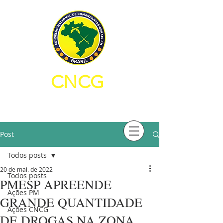
CNCG
CONSELHO NACIONAL DE
COMANDANTES-GERAIS PM
Post
Todos posts
20 de mai. de 2022
Todos posts
PMESP APREENDE
Ações PM
GRANDE QUANTIDADE
Ações CNCG
DE DROGAS NA ZONA