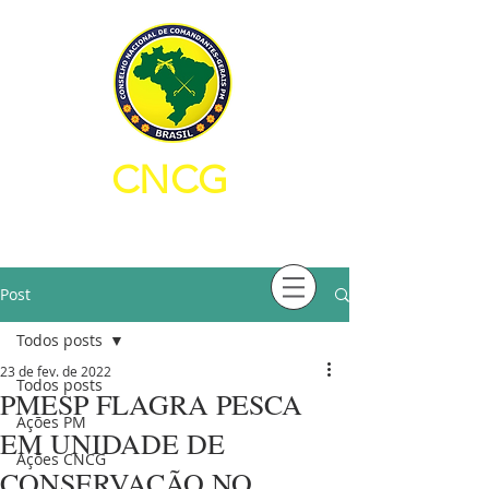
CNCG
CONSELHO NACIONAL DE
COMANDANTES-GERAIS PM
Post
Todos posts
23 de fev. de 2022
Todos posts
PMESP FLAGRA PESCA
Ações PM
EM UNIDADE DE
Ações CNCG
CONSERVAÇÃO NO