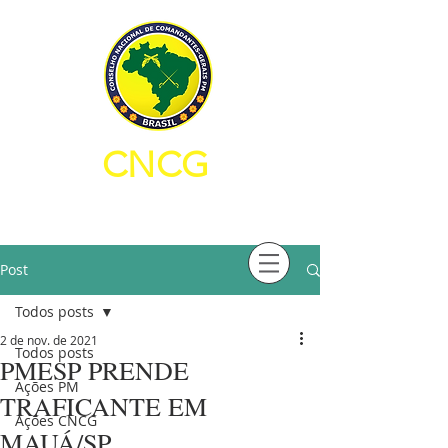
CNCG
CONSELHO NACIONAL DE
COMANDANTES-GERAIS PM
Post
Todos posts
2 de nov. de 2021
Todos posts
PMESP PRENDE
Ações PM
TRAFICANTE EM
Ações CNCG
MAUÁ/SP