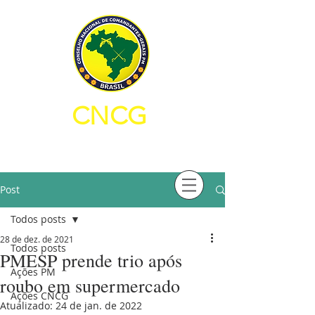
CNCG
CONSELHO NACIONAL DE
COMANDANTES-GERAIS PM
Post
Todos posts
28 de dez. de 2021
Todos posts
PMESP prende trio após
Ações PM
roubo em supermercado
Ações CNCG
Atualizado:
24 de jan. de 2022