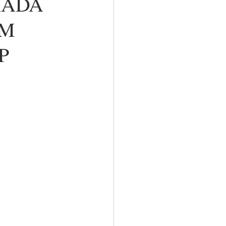
IADA
EM
P