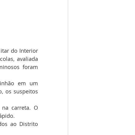
tar do Interior 
las, avaliada 
minosos foram 
minhão em um 
, os suspeitos 
na carreta. O 
ápido.
s ao Distrito 