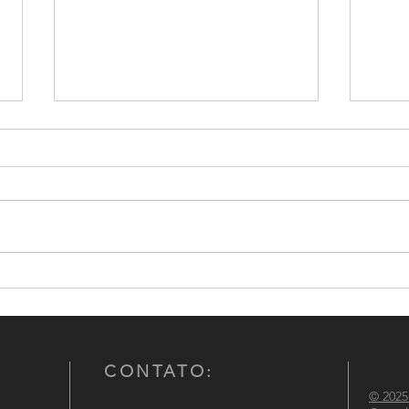
Conselho Nacional de
CNCG
Comandantes-Gerais das
atuaç
Polícias Militares participa de
Políc
reunião institucional no
Ministério da Justiça e
CONTATO:
Segurança Pública
© 2025