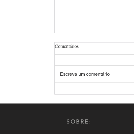
Comentários
Escreva um comentário
Comandante-Geral da PMMS,
Coronel Renato dos Anjos
Garnes é reeleito por aclamação
presidente do CNCG-PM
SOBRE: