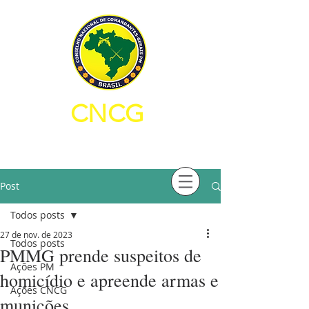
CNCG
CONSELHO NACIONAL DE
COMANDANTES-GERAIS PM
Post
Todos posts
27 de nov. de 2023
Todos posts
PMMG prende suspeitos de
Ações PM
homicídio e apreende armas e
Ações CNCG
munições