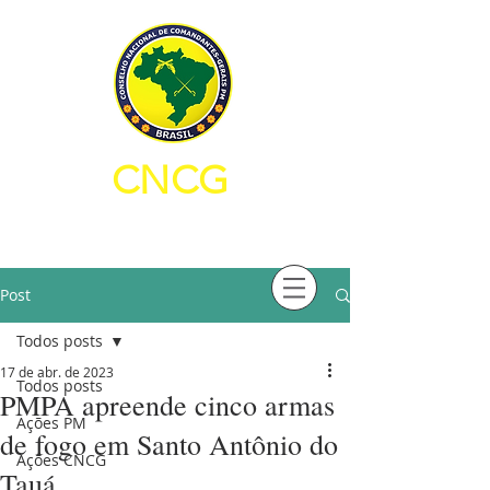
CNCG
CONSELHO NACIONAL DE
COMANDANTES-GERAIS PM
Post
Todos posts
17 de abr. de 2023
Todos posts
PMPA apreende cinco armas
Ações PM
de fogo em Santo Antônio do
Ações CNCG
Tauá