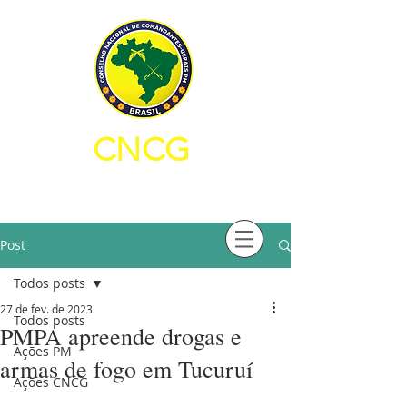
CNCG
CONSELHO NACIONAL DE
COMANDANTES-GERAIS PM
Post
Todos posts
27 de fev. de 2023
Todos posts
PMPA apreende drogas e
Ações PM
armas de fogo em Tucuruí
Ações CNCG