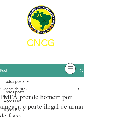
CNCG
CONSELHO NACIONAL DE
COMANDANTES-GERAIS PM
Post
Todos posts
15 de set. de 2023
Todos posts
PMPA prende homem por
Ações PM
ameaça e porte ilegal de arma
Ações CNCG
de fogo