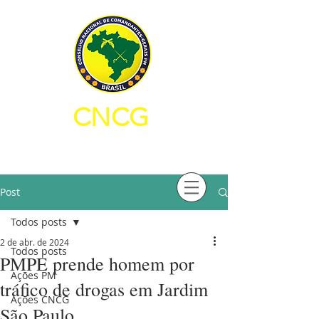
CNCG
CONSELHO NACIONAL DE
COMANDANTES-GERAIS PM
Post
Todos posts
2 de abr. de 2024
Todos posts
PMPE prende homem por
Ações PM
tráfico de drogas em Jardim
Ações CNCG
São Paulo