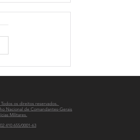
-PM celebra 33 anos de
ão na integração das
ias Militares do país
 Todos os direitos reservados.
ho Nacional de Comandantes-Gerais
ícias Militares.
02.410.655/0001-63