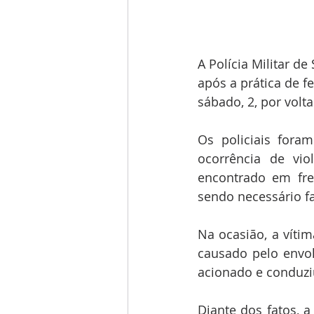
A Polícia Militar d
após a prática de f
sábado, 2, por volt
Os policiais fora
ocorrência de vio
encontrado em fre
sendo necessário fa
Na ocasião, a víti
causado pelo envo
acionado e conduziu
Diante dos fatos, a