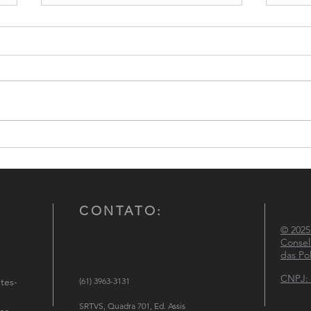
Conselho Nacional de
CNCG
Comandantes-Gerais das
atuaç
Polícias Militares participa de
Políc
reunião institucional no
Ministério da Justiça e
CONTATO:
Segurança Pública
© 2025
Consel
das Pol
CNPJ: 
tes-
(61) 3963-3131
SRTVS, Quadra 701, Ed. Assis
es-