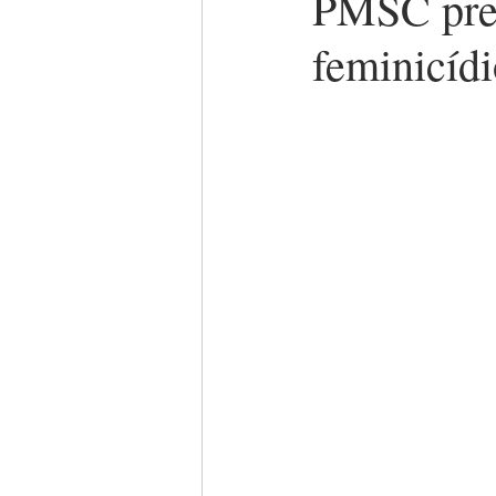
PMSC pren
feminicíd