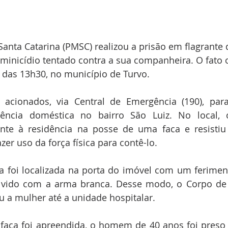
e Santa Catarina (PMSC) realizou a prisão em flagran
eminicídio tentado contra a sua companheira. O fato 
a das 13h30, no município de Turvo.
m acionados, via Central de Emergência (190), par
lência doméstica no bairro São Luiz. No local, o
nte à residência na posse de uma faca e resistiu
zer uso da força física para contê-lo.
ma foi localizada na porta do imóvel com um ferimen
lvido com a arma branca. Desse modo, o Corpo de 
 a mulher até a unidade hospitalar.
 faca foi apreendida, o homem de 40 anos foi preso 