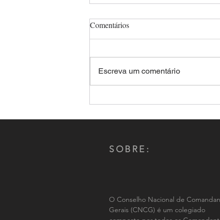
Comentários
Escreva um comentário
Comandante-Geral da PMMS,
Coronel Renato dos Anjos
Garnes é reeleito por aclamação
presidente do CNCG-PM
SOBRE:
O Conselho Nacional de Comandan
Gerais (CNCG) é um colegiado
composto por todos os Comandant