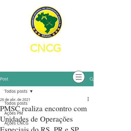
CNCG
CONSELHO NACIONAL DE
COMANDANTES-GERAIS PM
Post
Todos posts
26 de abr. de 2021
Todos posts
PMSC realiza encontro com
Ações PM
Unidades de Operações
Ações CNCG
Especiais do RS, PR e SP