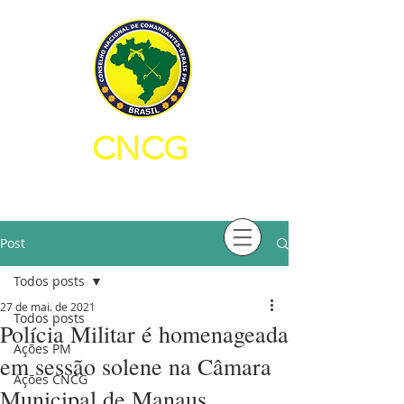
CNCG
CONSELHO NACIONAL DE
COMANDANTES-GERAIS PM
Post
Todos posts
27 de mai. de 2021
Todos posts
Polícia Militar é homenageada
Ações PM
em sessão solene na Câmara
Ações CNCG
Municipal de Manaus