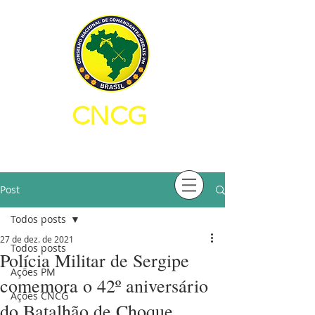
CNCG
CONSELHO NACIONAL DE
COMANDANTES-GERAIS PM
Post
Todos posts
27 de dez. de 2021
Todos posts
Polícia Militar de Sergipe
Ações PM
comemora o 42º aniversário
Ações CNCG
do Batalhão de Choque