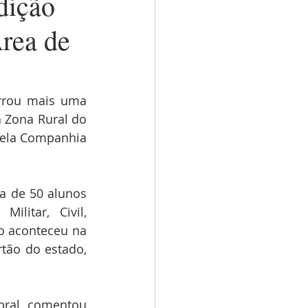
edição
rea de
errou mais uma 
 Zona Rural do 
ela Companhia 
a de 50 alunos 
litar, Civil, 
o aconteceu na 
tão do estado, 
bral, comentou 