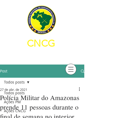
CNCG
CONSELHO NACIONAL DE
COMANDANTES-GERAIS PM
Post
Todos posts
27 de abr. de 2021
Todos posts
Polícia Militar do Amazonas
Ações PM
prende 11 pessoas durante o
Ações CNCG
final de semana no interior