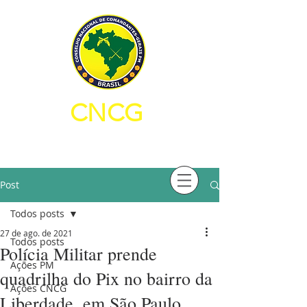
CNCG
CONSELHO NACIONAL DE
COMANDANTES-GERAIS PM
Post
Todos posts
27 de ago. de 2021
Todos posts
Polícia Militar prende
Ações PM
quadrilha do Pix no bairro da
Ações CNCG
Liberdade, em São Paulo