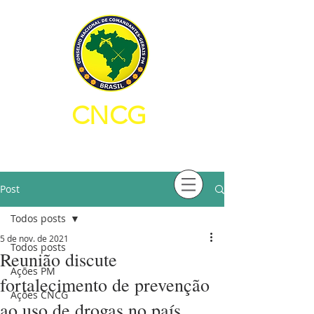
CNCG
CONSELHO NACIONAL DE
COMANDANTES-GERAIS PM
Post
Todos posts
5 de nov. de 2021
Todos posts
Reunião discute
Ações PM
fortalecimento de prevenção
Ações CNCG
ao uso de drogas no país