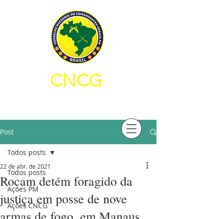
CNCG
CONSELHO NACIONAL DE
COMANDANTES-GERAIS PM
Post
Todos posts
22 de abr. de 2021
Todos posts
Rocam detém foragido da
Ações PM
justiça em posse de nove
Ações CNCG
armas de fogo, em Manaus