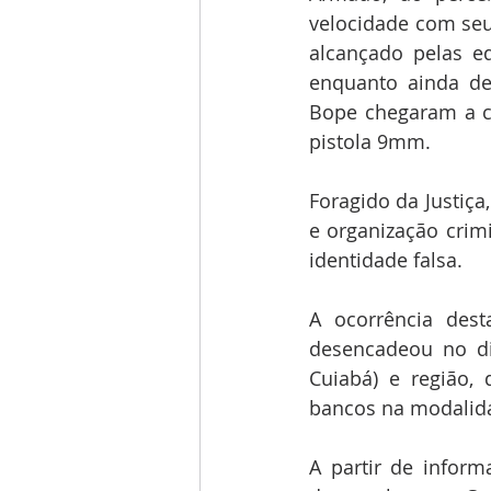
velocidade com seu
alcançado pelas e
enquanto ainda des
Bope chegaram a co
pistola 9mm.
Foragido da Justiça
e organização crim
identidade falsa.
A ocorrência des
desencadeou no di
Cuiabá) e região,
bancos na modalida
A partir de inform