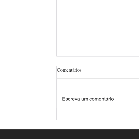
Comentários
Escreva um comentário
Aplicativos de relacionamento:
Criminosos são presos após
forjar encontro e sequestrar a