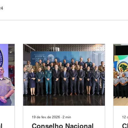
24
19 de fev. de 2026
∙
2
min
12 
l
Conselho Nacional
C