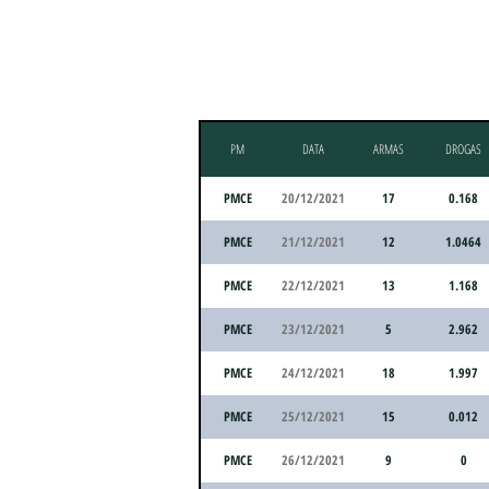
PM
DATA
ARMAS
DROGAS
PMCE
20/12/2021
17
0.168
PMCE
21/12/2021
12
1.0464
PMCE
22/12/2021
13
1.168
PMCE
23/12/2021
5
2.962
PMCE
24/12/2021
18
1.997
PMCE
25/12/2021
15
0.012
PMCE
26/12/2021
9
0