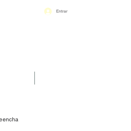
Entrar
S-GERAIS PM
SPARÊNCIA
CONTATO
reencha