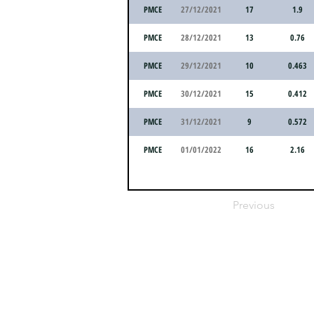
PMCE
27/12/2021
17
1.9
PMCE
28/12/2021
13
0.76
PMCE
29/12/2021
10
0.463
PMCE
30/12/2021
15
0.412
PMCE
31/12/2021
9
0.572
PMCE
01/01/2022
16
2.16
Previous