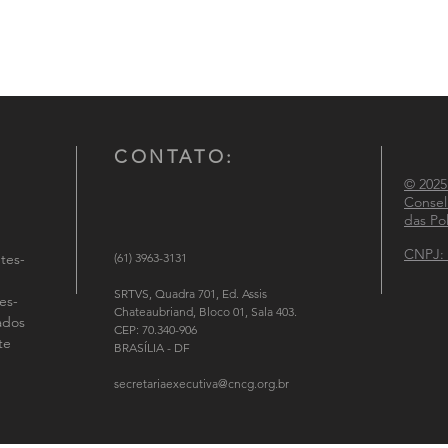
CONTATO:
© 2025
Consel
das Pol
CNPJ: 
tes-
(61) 3963-3131
SRTVS, Quadra 701, Ed. Assis
es-
Chateaubriand, Bloco 01, Sala 403.
tados
CEP: 70.340-906
te
BRASÍLIA - DF
secretariaexecutiva@cncg.org.br