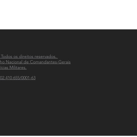
 Todos os direitos reservados.
ho Nacional de Comandantes-Gerais
ícias Militares.
02.410.655/0001-63