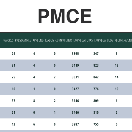
PMCE
MAIORES_PRESOS
MENORES_APREENDIDOS
MANDADOS_CUMPRIDOS
EFETIVO_EMPREGADO
VIATURAS_EMPREGADAS
VEICULOS_RECUPERADOS
EVENT
24
4
0
3595
847
6
21
4
0
3119
823
18
25
4
2
3631
842
14
16
1
0
3427
776
10
37
8
2
3646
809
6
21
0
1
3446
810
2
13
6
0
3287
755
6