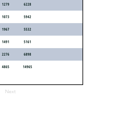
1279
6228
1073
5942
1967
5532
1491
5161
2276
6898
4865
14965
Next