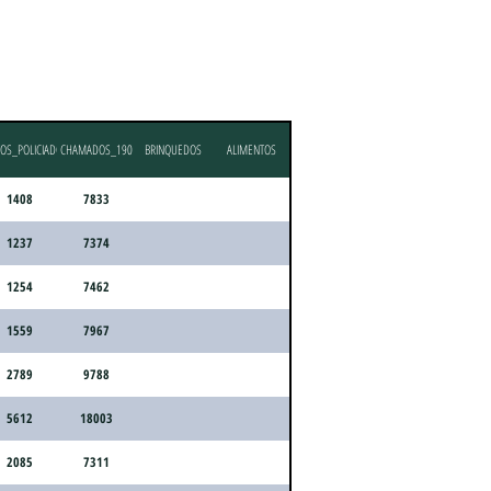
OS_POLICIADOS
CHAMADOS_190
BRINQUEDOS
ALIMENTOS
1408
7833
1237
7374
1254
7462
1559
7967
2789
9788
5612
18003
2085
7311