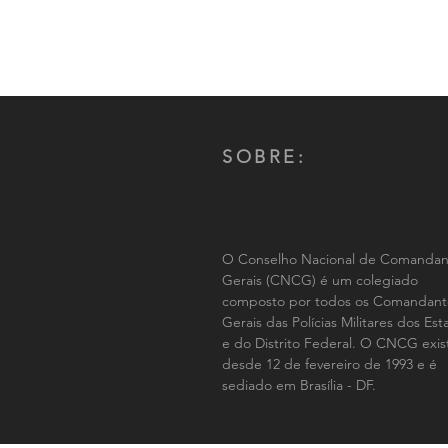
SOBRE:
O Conselho Nacional de Comandan
Gerais (CNCG) é um colegiado
composto por todos os Comandant
Gerais das Polícias Militares dos Es
e do Distrito Federal. O CNCG exis
desde 12 de fevereiro de 1993 e é
sediado em Brasília - DF.