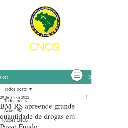
CNCG
CONSELHO NACIONAL DE
COMANDANTES-GERAIS PM
Post
Todos posts
20 de jan. de 2022
Todos posts
BM-RS apreende grande
Ações PM
quantidade de drogas em
Ações CNCG
Passo Fundo