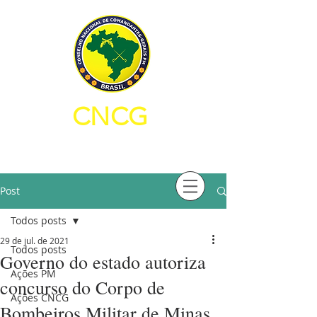
CNCG
CONSELHO NACIONAL DE
COMANDANTES-GERAIS PM
Post
Todos posts
29 de jul. de 2021
Todos posts
Governo do estado autoriza
Ações PM
concurso do Corpo de
Ações CNCG
Bombeiros Militar de Minas