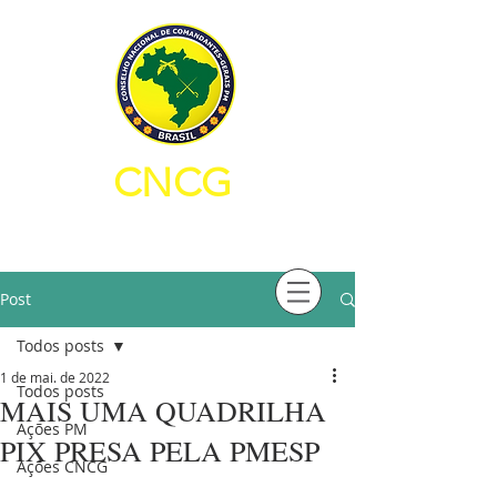
CNCG
CONSELHO NACIONAL DE
COMANDANTES-GERAIS PM
Post
Todos posts
1 de mai. de 2022
Todos posts
MAIS UMA QUADRILHA
Ações PM
PIX PRESA PELA PMESP
Ações CNCG