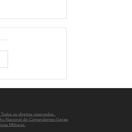
tra discute fortalecimento
mbate a violência contra a
r, e reúne mais de 80
iais
 Todos os direitos reservados.
ho Nacional de Comandantes-Gerais
ícias Militares.