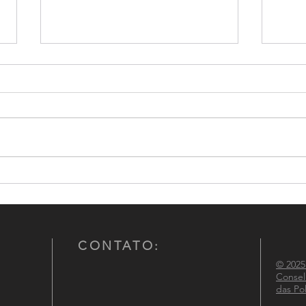
Câmara Técnica do CNCG
Pales
participa da I Jornada Nacional
do co
de Segurança Pública
Mulhe
polic
CONTATO:
© 2025
Consel
das Pol