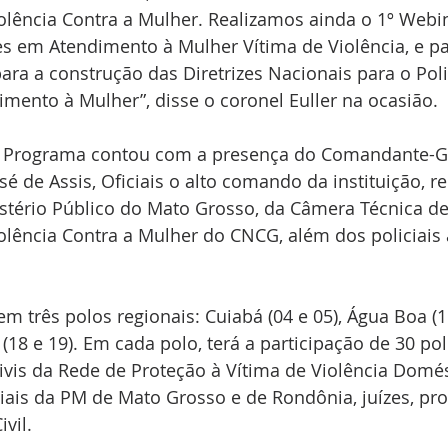
olência Contra a Mulher. Realizamos ainda o 1º Webi
res em Atendimento à Mulher Vítima de Violência, e p
ara a construção das Diretrizes Nacionais para o Pol
mento à Mulher”, disse o coronel Euller na ocasião. 
do Programa contou com a presença do Comandante-G
sé de Assis, Oficiais o alto comando da instituição, r
istério Público do Mato Grosso, da Câmera Técnica d
olência Contra a Mulher do CNCG, além dos policiais 
m três polos regionais: Cuiabá (04 e 05), Água Boa (11
18 e 19). Em cada polo, terá a participação de 30 poli
civis da Rede de Proteção à Vítima de Violência Domés
ciais da PM de Mato Grosso e de Rondônia, juízes, pr
ivil.