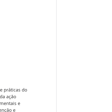
e práticas do 
da ação 
amentais e 
enção e 