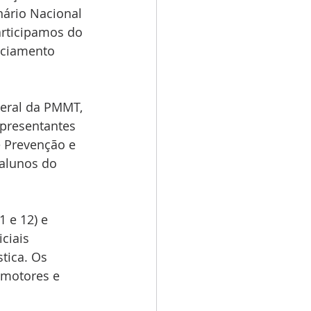
nário Nacional 
articipamos do 
iciamento 
eral da PMMT, 
epresentantes 
e Prevenção e 
alunos do 
 e 12) e 
ciais 
tica. Os 
omotores e 