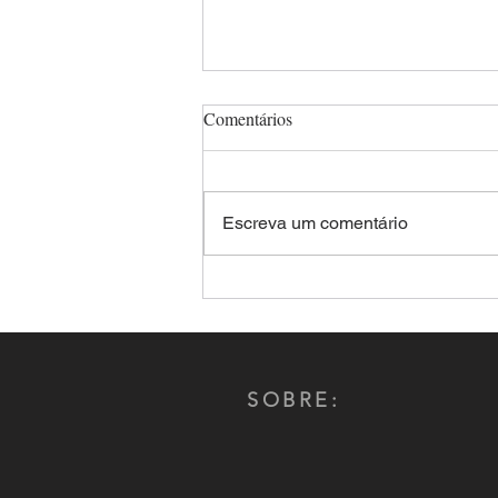
Comentários
Escreva um comentário
Presidente do CNCG participa
de Seminário de Inteligência
SOBRE: