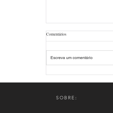
Comentários
Escreva um comentário
Comandante-Geral da PMMS,
Coronel Renato dos Anjos
Garnes é reeleito por aclamação
presidente do CNCG-PM
SOBRE: