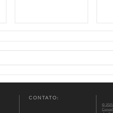
Conselho Nacional de
CNCG
Comandantes-Gerais das
atuaç
Polícias Militares participa de
Políc
reunião institucional no
Ministério da Justiça e
CONTATO:
Segurança Pública
© 2025
Consel