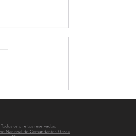
-PM celebra 33 anos de
ão na integração das
ias Militares do país
 Todos os direitos reservados.
ho Nacional de Comandantes-Gerais