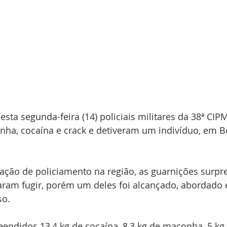
esta segunda-feira (14) policiais militares da 38ª CIPM
a, cocaína e crack e detiveram um indivíduo, em B
cação de policiamento na região, as guarnições surp
aram fugir, porém um deles foi alcançado, abordado 
so.
endidos 13,4 kg de cocaína, 8,3 kg de maconha, 5 kg 