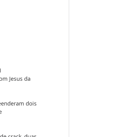
 
om Jesus da 
reenderam dois 
e 
de crack, duas 