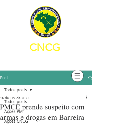
CNCG
CONSELHO NACIONAL DE
COMANDANTES-GERAIS PM
Post
Todos posts
16 de jun. de 2023
Todos posts
PMCE prende suspeito com
Ações PM
armas e drogas em Barreira
Ações CNCG