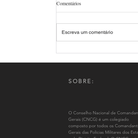
Comentários
Escreva um comentário
Comandante-Geral da PMMS,
Coronel Renato dos Anjos
Garnes é reeleito por aclamação
presidente do CNCG-PM
SOBRE:
O Conselho Nacional de Comandan
Gerais (CNCG) é um colegiado
composto por todos os Comandant
Gerais das Polícias Militares dos Es