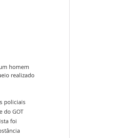
am um homem 
eio realizado 
 policiais 
pe do GOT 
ta foi 
bstância 