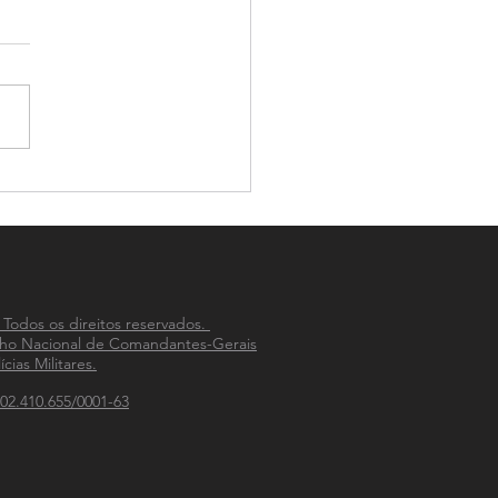
-PM celebra 33 anos de
ão na integração das
ias Militares do país
 Todos os direitos reservados.
ho Nacional de Comandantes-Gerais
ícias Militares.
02.410.655/0001-63