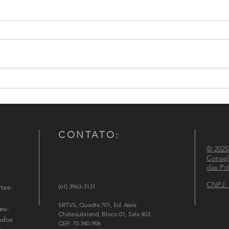
Conselho Nacional de
CNCG
Comandantes-Gerais das
atuaç
Polícias Militares participa de
Políc
reunião institucional no
Ministério da Justiça e
CONTATO:
Segurança Pública
© 2025
Consel
das Pol
CNPJ: 
tes-
(61) 3963-3131
SRTVS, Quadra 701, Ed. Assis
es-
Chateaubriand, Bloco 01, Sala 403.
tados
CEP: 70.340-906