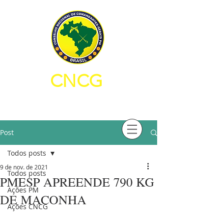
CNCG
CONSELHO NACIONAL DE
COMANDANTES-GERAIS PM
Post
Todos posts
9 de nov. de 2021
Todos posts
PMESP APREENDE 790 KG
Ações PM
DE MACONHA
Ações CNCG