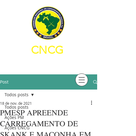
CNCG
CONSELHO NACIONAL DE
COMANDANTES-GERAIS PM
Post
Todos posts
18 de nov. de 2021
Todos posts
PMESP APREENDE
Ações PM
CARREGAMENTO DE
Ações CNCG
SKANK E MACONHA EM