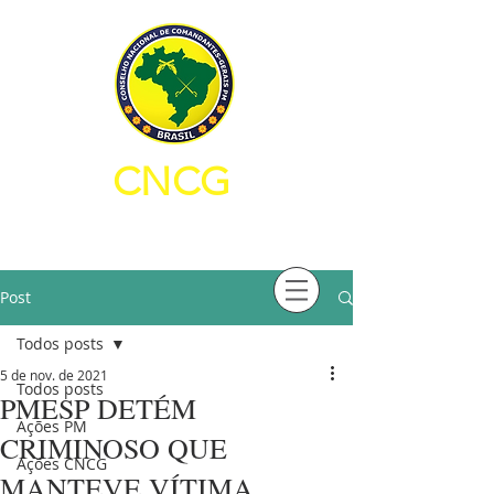
CNCG
CONSELHO NACIONAL DE
COMANDANTES-GERAIS PM
Post
Todos posts
5 de nov. de 2021
Todos posts
PMESP DETÉM
Ações PM
CRIMINOSO QUE
Ações CNCG
MANTEVE VÍTIMA