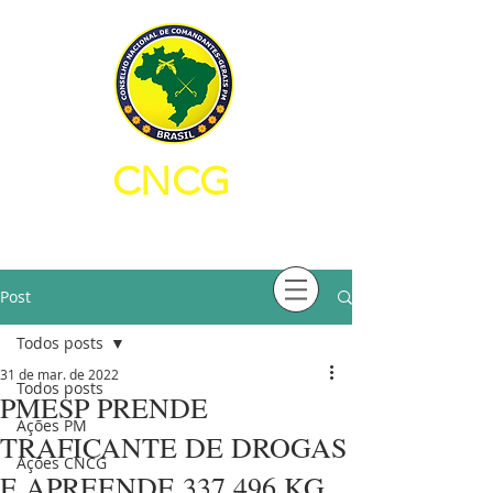
CNCG
CONSELHO NACIONAL DE
COMANDANTES-GERAIS PM
Post
Todos posts
31 de mar. de 2022
Todos posts
PMESP PRENDE
Ações PM
TRAFICANTE DE DROGAS
Ações CNCG
E APREENDE 337,496 KG