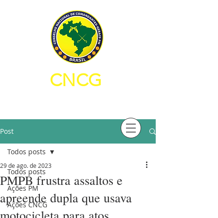
CNCG
CONSELHO NACIONAL DE
COMANDANTES-GERAIS PM
Post
Todos posts
29 de ago. de 2023
Todos posts
PMPB frustra assaltos e
Ações PM
apreende dupla que usava
Ações CNCG
motocicleta para atos