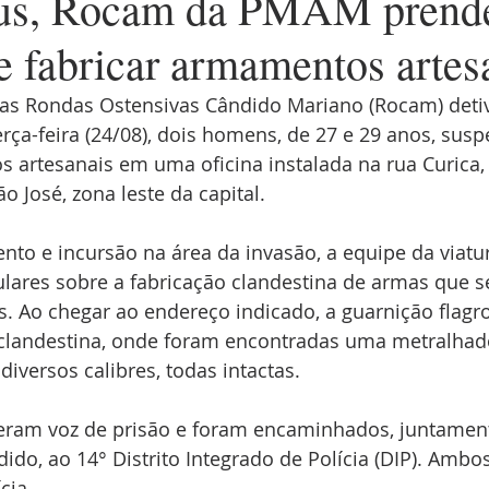
s, Rocam da PMAM prende
e fabricar armamentos artes
 das Rondas Ostensivas Cândido Mariano (Rocam) deti
ça-feira (24/08), dois homens, de 27 e 29 anos, suspe
 artesanais em uma oficina instalada na rua Curica,
ão José, zona leste da capital.
to e incursão na área da invasão, a equipe da viatur
ares sobre a fabricação clandestina de armas que se
s. Ao chegar ao endereço indicado, a guarnição flagro
clandestina, onde foram encontradas uma metralhado
diversos calibres, todas intactas.
eram voz de prisão e foram encaminhados, juntamen
o, ao 14° Distrito Integrado de Polícia (DIP). Ambos
cia