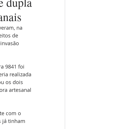
 dupla
anais
veram, na 
itos de 
 invasão 
a 9841 foi 
ria realizada 
u os dois 
ra artesanal 
te com o 
 já tinham 