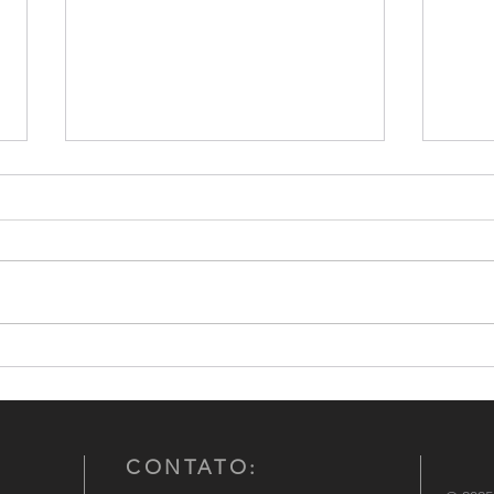
PMESP apreende helicóptero
BM-R
com 264 Kg de pasta base de
quant
cocaína
Fund
CONTATO: