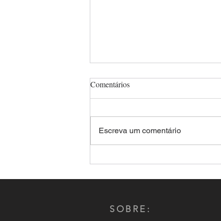
Comentários
Escreva um comentário
Aplicativos de relacionamento:
Criminosos são presos após
forjar encontro e sequestrar a
vítima
SOBRE: