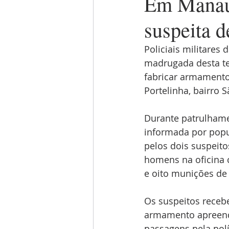
Em Manau
suspeita d
Policiais militares
madrugada desta ter
fabricar armamentos
Portelinha, bairro S
Durante patrulhamen
informada por popul
pelos dois suspeito
homens na oficina 
e oito munições de 
Os suspeitos receb
armamento apreendid
passagens pela polí