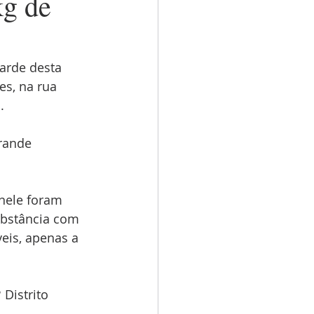
g de
arde desta 
s, na rua 
.
rande 
nele foram 
ubstância com 
is, apenas a 
 Distrito 