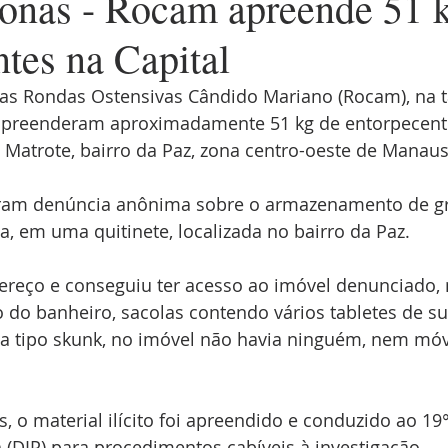
nas - Rocam apreende 51 k
tes na Capital
 das Rondas Ostensivas Cândido Mariano (Rocam), na t
), apreenderam aproximadamente 51 kg de entorpecente
Matrote, bairro da Paz, zona centro-oeste de Manaus
eram denúncia anônima sobre o armazenamento de g
, em uma quitinete, localizada no bairro da Paz.
ereço e conseguiu ter acesso ao imóvel denunciado, 
 do banheiro, sacolas contendo vários tabletes de s
 tipo skunk, no imóvel não havia ninguém, nem móve
, o material ilícito foi apreendido e conduzido ao 19°
a (DIP) para procedimentos cabíveis à investigação.