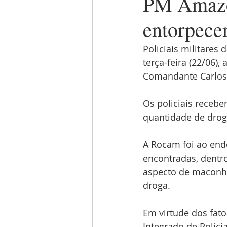
PM Amazo
entorpecen
Policiais militares
terça-feira (22/06
Comandante Carlos 
Os policiais receb
quantidade de droga
A Rocam foi ao end
encontradas, dentro
aspecto de maconha
droga.
Em virtude dos fatos
Integrado de Políci