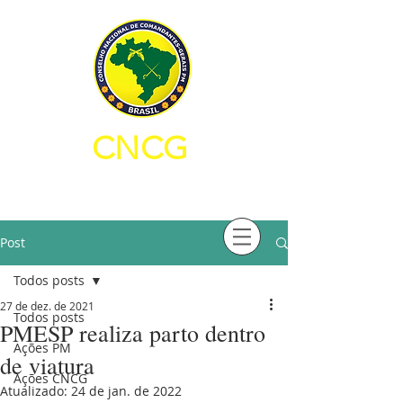
CNCG
CONSELHO NACIONAL DE
COMANDANTES-GERAIS PM
Post
Todos posts
27 de dez. de 2021
Todos posts
PMESP realiza parto dentro
Ações PM
de viatura
Ações CNCG
Atualizado:
24 de jan. de 2022