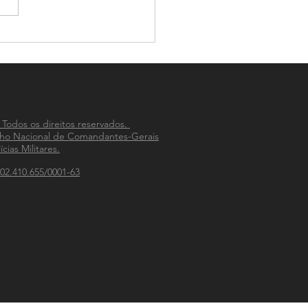
-PM celebra 33 anos de
ão na integração das
ias Militares do país
 Todos os direitos reservados.
ho Nacional de Comandantes-Gerais
ícias Militares.
02.410.655/0001-63