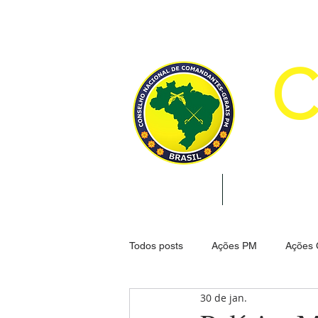
CON
INÍCIO
INSTITUCION
Todos posts
Ações PM
Ações
30 de jan.