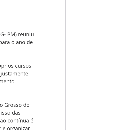
G- PM) reuniu 
para o ano de 
prios cursos 
 justamente 
amento 
to Grosso do 
isso das 
ção contínua é 
 e organizar 