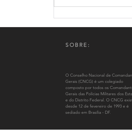
Comandante-Geral da PMMS,
Coronel Renato dos Anjos
Garnes é reeleito por aclamação
presidente do CNCG-PM
SOBRE:
O Conselho Nacional de Comandan
Gerais (CNCG) é um colegiado
composto por todos os Comandant
Gerais das Polícias Militares dos Es
e do Distrito Federal. O CNCG exis
desde 12 de fevereiro de 1993 e é
sediado em Brasília - DF.