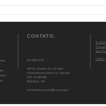
Conselho Nacional de
CNCG
Comandantes-Gerais das
atuaç
Polícias Militares participa de
Políc
reunião institucional no
Ministério da Justiça e
CONTATO:
Segurança Pública
© 2025
Consel
das Pol
CNPJ: 
tes-
(61) 3963-3131
SRTVS, Quadra 701, Ed. Assis
es-
Chateaubriand, Bloco 01, Sala 403.
tados
CEP: 70.340-906
te
BRASÍLIA - DF
secretariaexecutiva@cncg.org.br