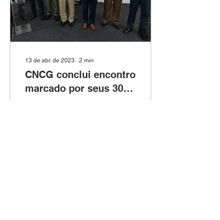
13 de abr. de 2023
∙
2
min
CNCG conclui encontro
marcado por seus 30
anos de criação
Após conferências,
palestras e agenda
interinstitucional, chegou
ao fim a I Reunião
Ordinária do Conselho
Nacional de
Comandantes-Gerais...
66
0
1