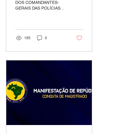
DOS COMANDANTES-
GERAIS DAS POLÍCIAS
MILITARES – CNCG-PM,
colegiado que reúne todos
os comandantes de
Polícias...
195
0