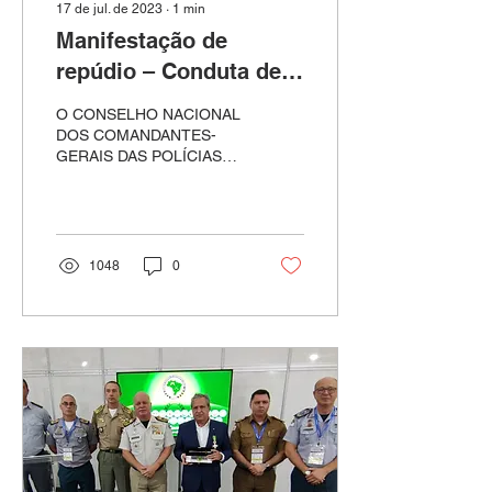
17 de jul. de 2023
∙
1
min
Manifestação de
repúdio – Conduta de
magistrado
O CONSELHO NACIONAL
DOS COMANDANTES-
GERAIS DAS POLÍCIAS
MILITARES – CNCG-PM,
colegiado que reúne todos
os comandantes de
Polícias...
1048
0