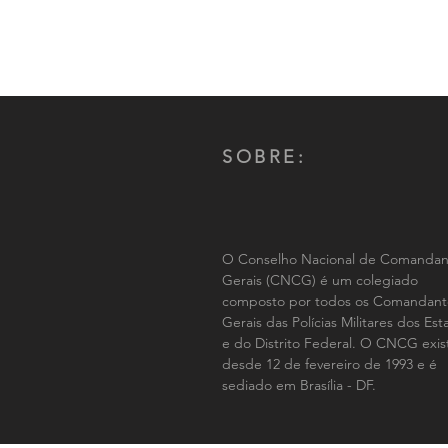
SOBRE:
O Conselho Nacional de Comandan
Gerais (CNCG) é um colegiado
composto por todos os Comandant
Gerais das Polícias Militares dos Es
e do Distrito Federal. O CNCG exis
desde 12 de fevereiro de 1993 e é
sediado em Brasília - DF.