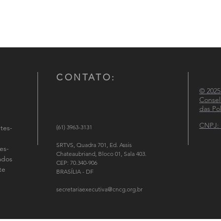
CONTATO:
© 2025
Consel
das Pol
CNPJ: 
tes-
(61) 3963-3131
SRTVS, Quadra 701, Ed. Assis
es-
Chateaubriand, Bloco 01, Sala 403.
tados
CEP: 70.340-906
te
BRASÍLIA - DF
secretariaexecutiva@cncg.org.br