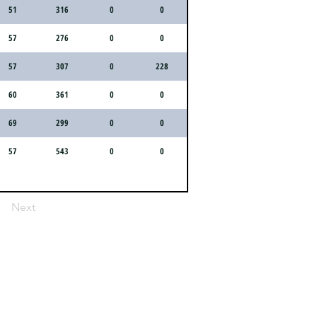
51
316
0
0
57
276
0
0
57
307
0
228
60
361
0
0
69
299
0
0
57
543
0
0
Next