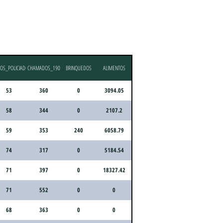
OS_POLICIADOS
CHAMADOS_190
BRINQUEDOS
ALIMENTOS
53
360
0
3094.05
58
344
0
2107.2
59
353
240
6058.79
74
317
0
5184.54
71
397
0
18327.42
71
552
0
0
68
363
0
0