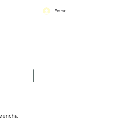
Entrar
S-GERAIS PM
SPARÊNCIA
CONTATO
reencha