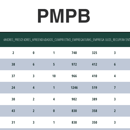
PMPB
MAIORES_PRESOS
MENORES_APREENDIDOS
MANDADOS_CUMPRIDOS
EFETIVO_EMPREGADO
VIATURAS_EMPREGADAS
VEICULOS_RECUPERADOS
EVENT
2
0
1
748
325
3
38
6
5
972
412
6
37
3
10
966
410
4
24
4
1
1246
519
7
30
2
4
902
389
3
43
2
0
830
358
2
31
3
1
838
350
3