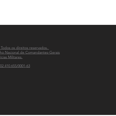
 Todos os direitos reservados.
ho Nacional de Comandantes-Gerais
ícias Militares.
02.410.655/0001-63