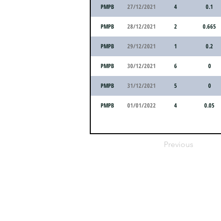
PMPB
27/12/2021
4
0.1
PMPB
28/12/2021
2
0.665
PMPB
29/12/2021
1
0.2
PMPB
30/12/2021
6
0
PMPB
31/12/2021
5
0
PMPB
01/01/2022
4
0.05
Previous