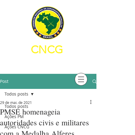
CNCG
CONSELHO NACIONAL DE
COMANDANTES-GERAIS PM
Post
Todos posts
29 de mai. de 2021
Todos posts
PMSE homenageia
Ações PM
autoridades civis e militares
Ações CNCG
com a Medalha Alferes